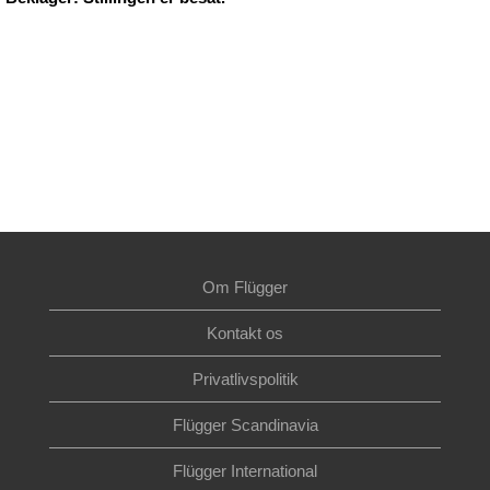
Om Flügger
Kontakt os
Privatlivspolitik
Flügger Scandinavia
Flügger International