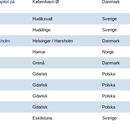
pitel på
København Ø
Danmark
Hudiksvall
Sverige
Huddinge
Sverige
rsholm
Helsingør / Hørsholm
Danmark
Hamar
Norge
Grenå
Danmark
Gdańsk
Polska
Gdańsk
Polska
Gdańsk
Polska
Gdańsk
Polska
Eskilstuna
Sverige