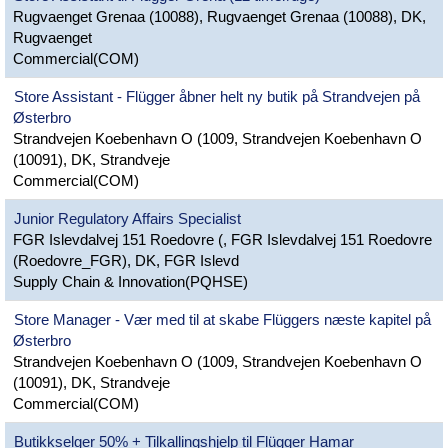
Rugvaenget Grenaa (10088), Rugvaenget Grenaa (10088), DK,
Rugvaenget
Commercial(COM)
Store Assistant - Flügger åbner helt ny butik på Strandvejen på
Østerbro
Strandvejen Koebenhavn O (1009, Strandvejen Koebenhavn O
(10091), DK, Strandveje
Commercial(COM)
Junior Regulatory Affairs Specialist
FGR Islevdalvej 151 Roedovre (, FGR Islevdalvej 151 Roedovre
(Roedovre_FGR), DK, FGR Islevd
Supply Chain & Innovation(PQHSE)
Store Manager - Vær med til at skabe Flüggers næste kapitel på
Østerbro
Strandvejen Koebenhavn O (1009, Strandvejen Koebenhavn O
(10091), DK, Strandveje
Commercial(COM)
Butikkselger 50% + Tilkallingshjelp til Flügger Hamar