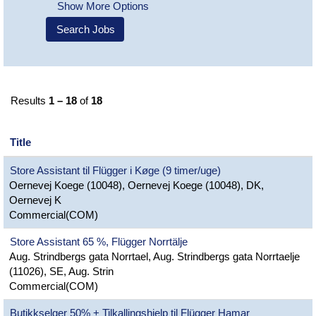
Show More Options
Results
1 – 18
of
18
Title
Store Assistant til Flügger i Køge (9 timer/uge)
Oernevej Koege (10048), Oernevej Koege (10048), DK,
Oernevej K
Commercial(COM)
Store Assistant 65 %, Flügger Norrtälje
Aug. Strindbergs gata Norrtael, Aug. Strindbergs gata Norrtaelje
(11026), SE, Aug. Strin
Commercial(COM)
Butikkselger 50% + Tilkallingshjelp til Flügger Hamar