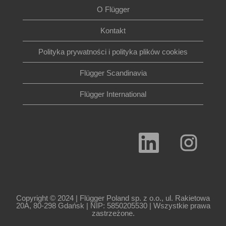
O Flügger
Kontakt
Polityka prywatności i polityka plików cookies
Flügger Scandinavia
Flügger International
O
O
t
t
w
w
i
i
e
e
r
r
a
a
s
s
i
i
Copyright © 2024 | Flügger Poland sp. z o.o., ul. Rakietowa
ę
ę
20A, 80-298 Gdańsk | NIP: 5850205530 | Wszystkie prawa
n
n
zastrzeżone.
a
a
n
n