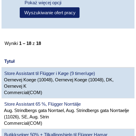
Pokaż więcej opcji
Wyniki
1 – 18
z
18
Tytuł
Store Assistant til Flügger i Køge (9 timer/uge)
Oernevej Koege (10048), Oernevej Koege (10048), DK,
Oernevej K
Commercial(COM)
Store Assistant 65 %, Flügger Norrtälje
Aug. Strindbergs gata Norrtael, Aug. Strindbergs gata Norrtaelje
(11026), SE, Aug. Strin
Commercial(COM)
Butikkselger 50% + Tilkallingshjelp til Flügger Hamar