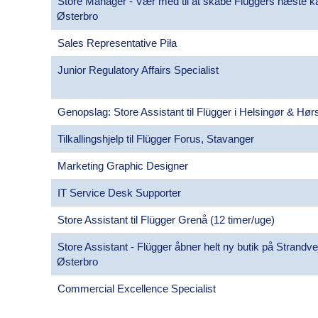
Store Manager - Vær med til at skabe Flüggers næste ka
Østerbro
Sales Representative Piła
Junior Regulatory Affairs Specialist
Genopslag: Store Assistant til Flügger i Helsingør & Hø
Tilkallingshjelp til Flügger Forus, Stavanger
Marketing Graphic Designer
IT Service Desk Supporter
Store Assistant til Flügger Grenå (12 timer/uge)
Store Assistant - Flügger åbner helt ny butik på Strandv
Østerbro
Commercial Excellence Specialist