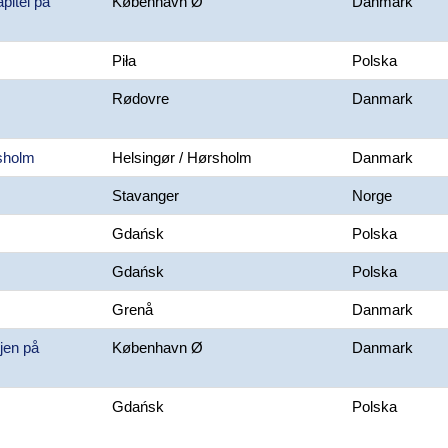
pitel på
København Ø
Danmark
Piła
Polska
Rødovre
Danmark
rsholm
Helsingør / Hørsholm
Danmark
Stavanger
Norge
Gdańsk
Polska
Gdańsk
Polska
Grenå
Danmark
ejen på
København Ø
Danmark
Gdańsk
Polska